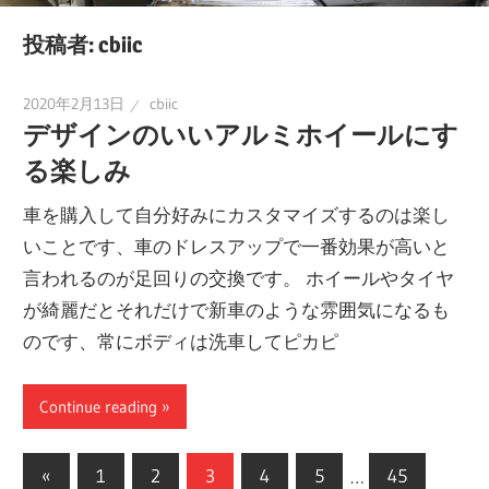
投稿者:
cbiic
2020年2月13日
cbiic
デザインのいいアルミホイールにす
る楽しみ
車を購入して自分好みにカスタマイズするのは楽し
いことです、車のドレスアップで一番効果が高いと
言われるのが足回りの交換です。 ホイールやタイヤ
が綺麗だとそれだけで新車のような雰囲気になるも
のです、常にボディは洗車してピカピ
Continue reading
投
前
«
1
2
3
4
5
…
45