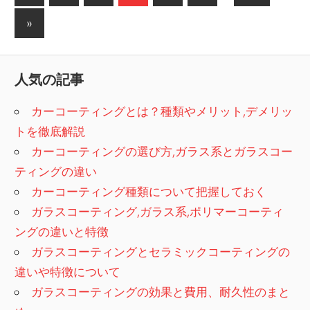
の
稿
次
»
記
の
の
事
記
ペ
人気の記事
事
ー
カーコーティングとは？種類やメリット,デメリッ
ジ
トを徹底解説
送
カーコーティングの選び方,ガラス系とガラスコー
ティングの違い
り
カーコーティング種類について把握しておく
ガラスコーティング,ガラス系,ポリマーコーティ
ングの違いと特徴
ガラスコーティングとセラミックコーティングの
違いや特徴について
ガラスコーティングの効果と費用、耐久性のまと