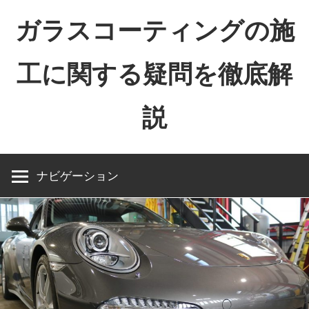
コ
ガラスコーティングの施
ン
テ
工に関する疑問を徹底解
ン
ツ
説
へ
ス
キ
ッ
ナビゲーション
プ