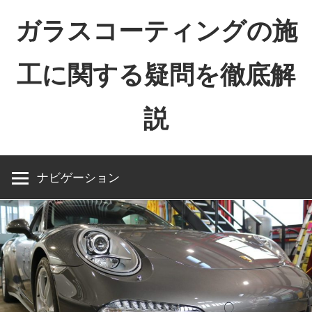
コ
ガラスコーティングの施
ン
テ
工に関する疑問を徹底解
ン
ツ
説
へ
ス
キ
ッ
ナビゲーション
プ