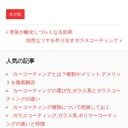
未分類
投
前
塗装が酸化しづらくなる効果
の
次
自然なツヤを作り出すガラスコーティング
稿
記
の
ナ
事:
記
人気の記事
ビ
事:
カーコーティングとは？種類やメリット,デメリッ
ゲ
トを徹底解説
ー
カーコーティングの選び方,ガラス系とガラスコー
シ
ティングの違い
カーコーティング種類について把握しておく
ョ
ガラスコーティング,ガラス系,ポリマーコーティ
ン
ングの違いと特徴