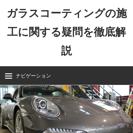
コ
ガラスコーティングの施
ン
テ
工に関する疑問を徹底解
ン
ツ
説
へ
ス
キ
ッ
ナビゲーション
プ