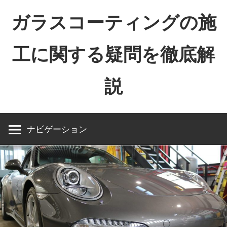
コ
ガラスコーティングの施
ン
テ
工に関する疑問を徹底解
ン
ツ
説
へ
ス
キ
ッ
ナビゲーション
プ