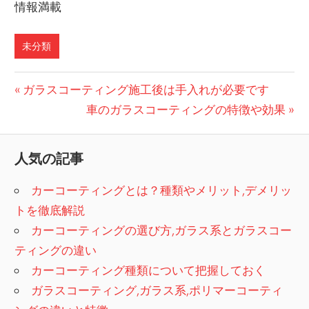
情報満載
未分類
投
前
ガラスコーティング施工後は手入れが必要です
の
次
車のガラスコーティングの特徴や効果
稿
記
の
ナ
事:
記
人気の記事
ビ
事:
カーコーティングとは？種類やメリット,デメリッ
ゲ
トを徹底解説
ー
カーコーティングの選び方,ガラス系とガラスコー
シ
ティングの違い
カーコーティング種類について把握しておく
ョ
ガラスコーティング,ガラス系,ポリマーコーティ
ン