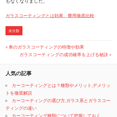
もなくなりました。
ガラスコーティングとは効果、費用徹底比較
未分類
投
前
車のガラスコーティングの特徴や効果
の
次
ガラスコーティングの成功確率を上げる秘訣
稿
記
の
ナ
事:
記
人気の記事
ビ
事:
カーコーティングとは？種類やメリット,デメリッ
ゲ
トを徹底解説
ー
カーコーティングの選び方,ガラス系とガラスコー
シ
ティングの違い
カーコーティング種類について把握しておく