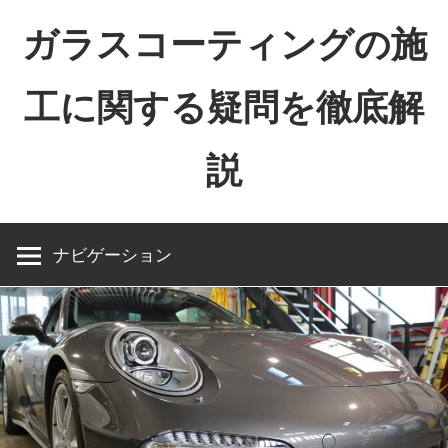
コ
ガラスコーティングの施
ン
テ
工に関する疑問を徹底解
ン
ツ
説
へ
ス
キ
ッ
ナビゲーション
プ