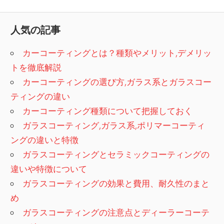
稿
記
の
ナ
事:
記
人気の記事
ビ
事:
カーコーティングとは？種類やメリット,デメリッ
ゲ
トを徹底解説
ー
カーコーティングの選び方,ガラス系とガラスコー
シ
ティングの違い
カーコーティング種類について把握しておく
ョ
ガラスコーティング,ガラス系,ポリマーコーティ
ン
ングの違いと特徴
ガラスコーティングとセラミックコーティングの
違いや特徴について
ガラスコーティングの効果と費用、耐久性のまと
め
ガラスコーティングの注意点とディーラーコーテ