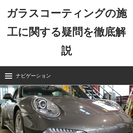
コ
ガラスコーティングの施
ン
テ
工に関する疑問を徹底解
ン
ツ
説
へ
ス
キ
ッ
ナビゲーション
プ