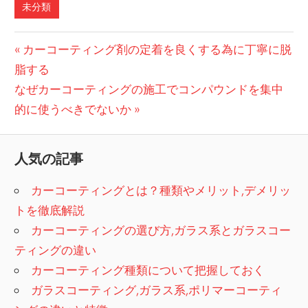
未分類
投
前
カーコーティング剤の定着を良くする為に丁寧に脱
の
脂する
稿
次
記
なぜカーコーティングの施工でコンパウンドを集中
ナ
の
事:
的に使うべきでないか
ビ
記
事:
ゲ
人気の記事
ー
カーコーティングとは？種類やメリット,デメリッ
シ
トを徹底解説
カーコーティングの選び方,ガラス系とガラスコー
ョ
ティングの違い
ン
カーコーティング種類について把握しておく
ガラスコーティング,ガラス系,ポリマーコーティ