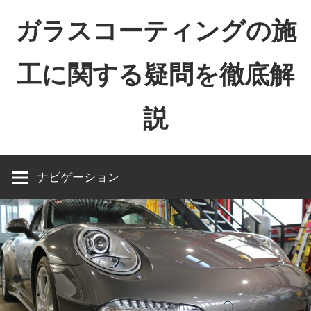
コ
ガラスコーティングの施
ン
テ
工に関する疑問を徹底解
ン
ツ
説
へ
ス
キ
ッ
ナビゲーション
プ